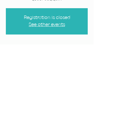
Registration is closed
See other events
Tarix və yer
24 dek 2022, 14:30 – 16:30 GMT+4
INNOLAND İnkubasiya Akselerasiya
Mərkəzi, 79 Z.Nudiraliyev str, Bakı,
Azerbaijan
Tədbiri sosial mediada paylaş