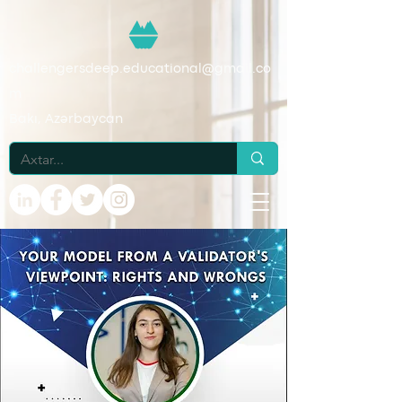
challengersdeep.educational@gmail.co
m
Bakı, Azərbaycan