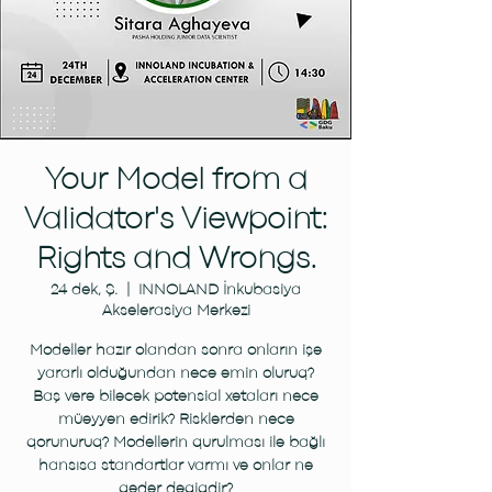
Your Model from a
Validator's Viewpoint:
Rights and Wrongs.
24 dek, Ş.
  |  
INNOLAND İnkubasiya
Akselerasiya Mərkəzi
Modellər hazır olandan sonra onların işə
yararlı olduğundan necə əmin oluruq?
Baş verə biləcək potensial xətaları necə
müəyyən edirik? Risklərdən necə
qorunuruq? Modellərin qurulması ilə bağlı
hansısa standartlar varmı və onlar nə
qədər dəqiqdir?