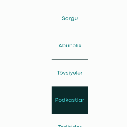
Sorğu
Abunəlik
Tövsiyələr
Podkastlar