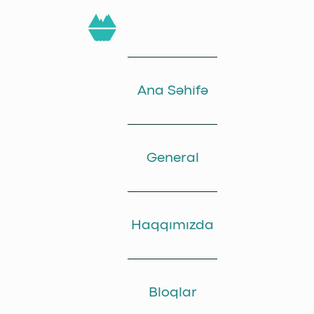
challengersdeep.educational@gm
Bakı, Azərbaycan
Ana Səhifə
General
Haqqımızda
Bloqlar