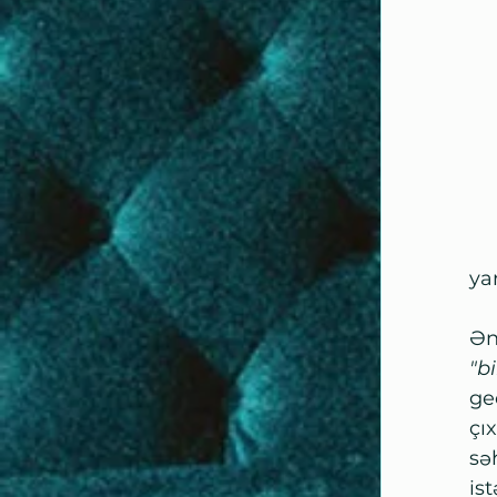
yar
Ən
"b
ge
çı
sə
is