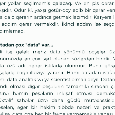
gər yollar seçilməmiş qalacaq. Və ən pis qərar 
xşıdır. Odur ki, yaxşı götür-qoy edib bir qərar ve
sa da o qərarın ardınca getmək lazımdır. Karyera ilə
k addım qərar verməkdir. İkinci addım isə seçdi
dımlamaq.
tadan çox "data" var...
di isə gələk məhz data yönümlü peşələr üzr
nümüzdə ən çox sərf olunan sözlərdən biridir. V
ta özü adı qədər istifadə olunmur. Buna görə
şələrlə bağlı illüziya yaranır. Hamı datadan istifad
mı data analitik və ya scientist olmalı deyil. Dat
endi olması digər peşələrin tamamilə sıradan çı
sinə həmin peşələrin inkişaf etməsi deməkdir
xtəlif sahələr üzrə daha güclü mütəxəssislər
sələn, əgər bir həkim tibbdə nəzəri və prakt
yilsə, data ona heç bir fayda verməməklə yanaşı, z