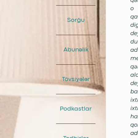
qə
o 
qar
Sorğu
di
de
du
ad
Abunəlik
me
qə
al
Tövsiyələr
de
ba
ix
ix
Podkastlar
ha
qo
ad