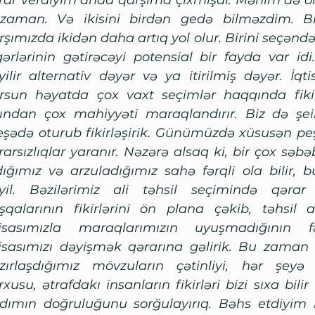
rar verdiyim anda qarşıma çıxmışdı. Mənim də önü
zaman. Və ikisini birdən gedə bilməzdim. Bir
şımızda ikidən daha artıq yol olur. Birini seçəndə, d
gərlərinin gətirəcəyi potensial bir fayda var idi
yilir alternativ dəyər və ya itirilmiş dəyər. İqt
rsun həyatda çox vaxt seçimlər haqqında fikir
ından çox mahiyyəti maraqlandırır. Biz də şeir
şədə oturub fikirləşirik. Günümüzdə xüsusən peş
rarsızlıqlar yaranır. Nəzərə alsaq ki, bir çox səbəb
dığımız və arzuladığımız sahə fərqli ola bilir, 
yil. Bəzilərimiz ali təhsil seçimində qərar
şqalarının fikirlərini ön plana çəkib, təhsil 
tisasımızla maraqlarımızın uyuşmadığının f
tisasımızı dəyişmək qərarına gəlirik. Bu zaman
zırlaşdığımız mövzuların çətinliyi, hər şeyə
rxusu, ətrafdakı insanların fikirləri bizi sıxa bili
dımın doğruluğunu sorğulayırıq. Bəhs etdiyim b