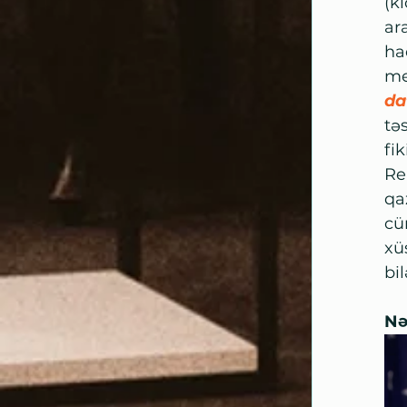
(k
ara
ha
me
da
tə
fi
Re
qa
cü
xü
bil
Nə