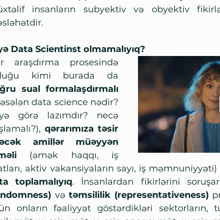
xtəlif insanların subyektiv və obyektiv fikirl
sləhətdir. 
yə Data Scientinst olmamalıyıq?
r araşdırma prosesində 
olduğu kimi burada da 
ğru sual
 formalaşdırmalı 
əsələn data science nədir? 
yə görə lazımdır? necə 
şlamalı?), 
qərarımıza 
təsir 
əcək amillər
 müəyyən 
məli 
(əmək haqqı, iş 
atları, aktiv vakansiyaların sayı, iş məmnuniyyəti)
ta
 toplamalıyıq
. İnsanlardan fikirlərini soruş
andomness)
 və 
təmsililik (representativeness)
 p
ün onların fəaliyyət göstərdikləri sektorların, tu