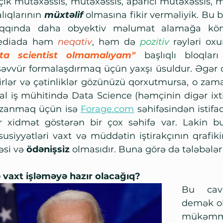
içik mütəxəssis, mütəxəssis, aparıcı mütəxəssis, m
lıqlarının 
müxtəlif
 olmasına fikir verməliyik. Bu
qqında daha obyektiv məlumat alamağa kömə
diada həm 
neqativ
, həm də 
pozitiv
 rəyləri ox
ta scientist olmamalıyam"
başlıqlı bloqlar
səvvür formalaşdırmaq üçün yaxşı üsuldur. Əgər 
kirlər və çətinliklər gözünüzü qorxutmursa, o zaman
al iş mühitində Data Science (həmçinin digər ixti
zanmaq üçün isə 
Forage.com
 səhifəsindən istifad
r xidmət göstərən bir çox səhifə var. Lakin bu
susiyyətləri vaxt və müddətin iştirakçının qrafik
əsi və 
ödənişsiz
 olmasıdır. Buna görə də tələbələr 
 vaxt işləməyə hazır olacağıq? 
Bu cava
demək ola
mükəmmə