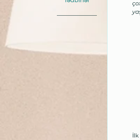
Tədbirlər
ço
ya
İl