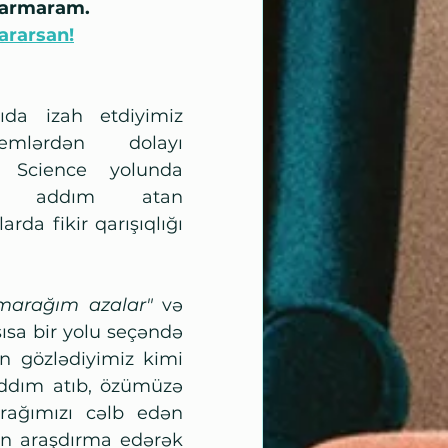
carmaram.
ararsan!
ıda izah etdiyimiz 
lemlərdən dolayı 
 Science yolunda 
i addım atan 
arda fikir qarışıqlığı 
marağım azalar"
 və 
sısa bir yolu seçəndə 
 gözlədiyimiz kimi 
ddım atıb, özümüzə 
ağımızı cəlb edən 
in araşdırma edərək 