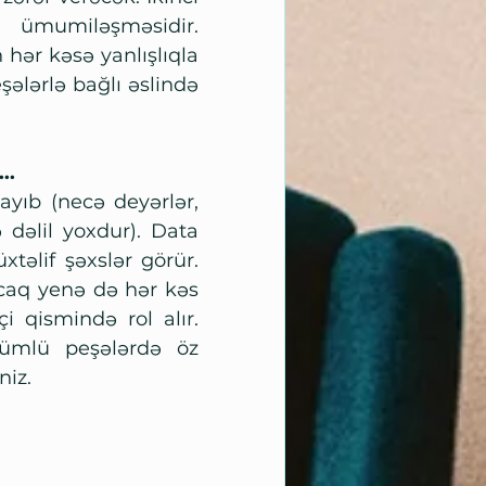
ümumiləşməsidir. 
ər kəsə yanlışlıqla 
şələrlə bağlı əslində 
..
yıb (necə deyərlər, 
dəlil yoxdur). Data 
təlif şəxslər görür. 
caq yenə də hər kəs 
i qismində rol alır. 
mlü peşələrdə öz 
niz.