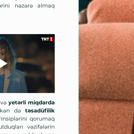
ərini nəzərə almaq 
 və 
yetərli miqdarda 
arkən də 
təsadüfilik 
rinsiplərini qorumaq 
tduqları vəzifələrin 