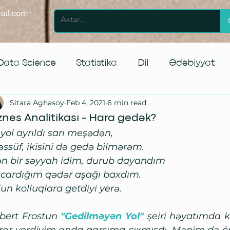
ail.com
Data Science
Statistika
Dil
Ədəbiyyat
Sitara Aghasoy
Feb 4, 2021
6 min read
bucaq
İnsan Resurslarının İdarəedilməsi
Yerli 
znes Analitikası - Hara gedək?
i yol ayrıldı sarı meşədən,
əssüf, ikisini də gedə bilmərəm.
bacarar!
Müəllifin kitabxanasından
n bir səyyah idim, durub dayandım
cardığım qədər aşağı baxdım.
lun kolluqlara getdiyi yerə.
bert Frostun 
"Gedilməyən Yol"
 şeiri həyatımda k