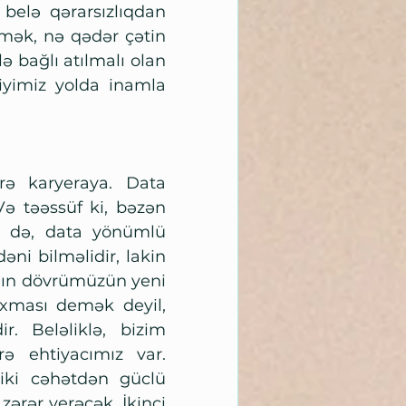
belə qərarsızlıqdan 
rmək, nə qədər çətin 
 bağlı atılmalı olan 
yimiz yolda inamla 
ə karyeraya. Data 
ə təəssüf ki, bəzən 
 də, data yönümlü 
əni bilməlidir, lakin 
anın dövrümüzün yeni 
xması demək deyil, 
. Beləliklə, bizim 
ə ehtiyacımız var. 
iki cəhətdən güclü 
ərər verəcək. İkinci 