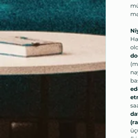
mü
mə
Ni
Hə
do
(m
nə
ba
ed
et
sa
da
(r
üç