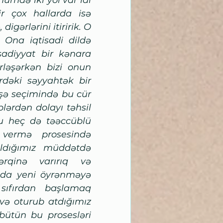
mdə iki yol var idi 
 çox hallarda isə 
igərlərini itiririk. O 
. Ona iqtisadi dildə 
isadiyyat bir kənara 
ləşərkən bizi onun 
dəki səyyahtək bir 
ə seçimində bu cür 
lərdən dolayı təhsil 
bu heç də təəccüblü 
 vermə prosesində 
aldığımız müddətdə 
ərqinə varırıq və 
 da yeni öyrənməyə 
 sıfırdan başlamaq 
r və oturub atdığımız 
ütün bu prosesləri 