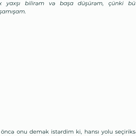
x yaxşı bilirəm və başa düşürəm, çünki bütü
şamışam.
k öncə onu demək istərdim ki, hansı yolu seçiriks