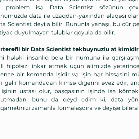
r problem isə Data Scientist sözünün çox 
nümüzdə data ilə uzaqdan-yaxından əlaqəsi olan h
ta Scientist deyilə bilir. Bununla yanaşı, bu cür pe
tiyac duyulmayan tələblər qoyula da bilir.
rtərəfli bir Data Scientist təkbuynuzlu at kimidir.
ni hələki insanlıq belə bir nümunə ilə qarşılaşma
ll hipotezi inkar etmək üçün əlimizdə yetərincə 
ience bir komanda işidir və işin hər hissəsini müx
ri gəlir komandadan kimsə digərini əvəz edir, an
 işinin ustası olur, başqasının işində isə köməkç
utmadan, bunu da qeyd edim ki, data yönü
tiqamətinizi zamanla formalaşdıra və dəyişə bilərsi