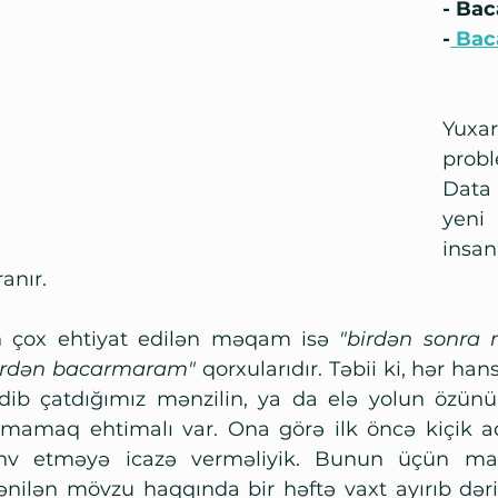
- Ba
-
 Bac
Yuxar
prob
Data
yen
insanl
anır. 
 çox ehtiyat edilən məqam isə 
"birdən sonra 
irdən bacarmaram" 
qorxularıdır. Təbii ki, hər han
dib çatdığımız mənzilin, ya da elə yolun özünün
xmamaq ehtimalı var. Ona görə ilk öncə kiçik a
hv etməyə icazə verməliyik. Bunun üçün mar
tənilən mövzu haqqında bir həftə vaxt ayırıb dər