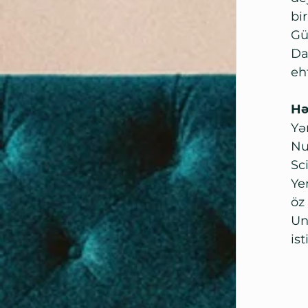
bi
Gü
Da
eh
Hə
Yə
Nu
Sc
Ye
öz
Un
is