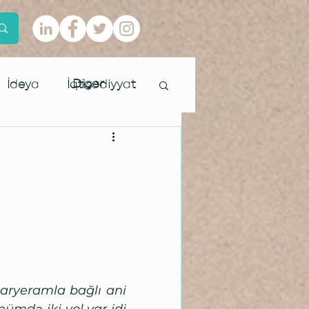
Digər
İdeya
İqtisadiyyat
və milli
aryeramla bağlı ani 