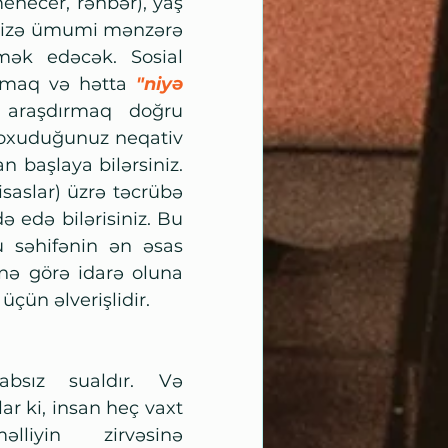
enecer, rəhbər), yaş 
 bizə ümumi mənzərə 
k edəcək. Sosial 
umaq və hətta 
"niyə 
ı araşdırmaq doğru 
oxuduğunuz neqativ 
 başlaya bilərsiniz. 
saslar) üzrə təcrübə 
ə edə bilərisiniz. Bu 
 səhifənin ən əsas 
inə görə idarə oluna 
üçün əlverişlidir.
bsız sualdır. Və 
r ki, insan heç vaxt 
lliyin zirvəsinə 