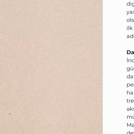
di
ya
ol
il
ad
Da
İn
gü
da
pe
ha
tr
ək
mü
Mə
de