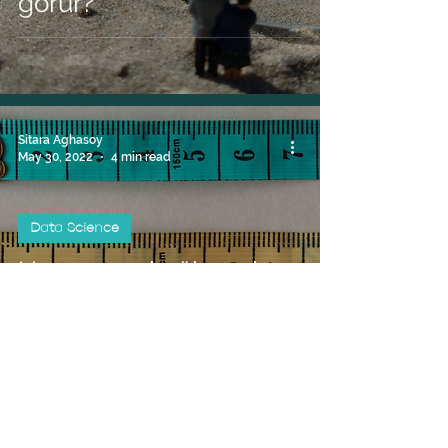
görür?
Sitara Aghasoy
May 30, 2022
4 min read
Data Science
Hansı arşınla ölçmək
lazımdır? (Klassifikasiya
modelində vacib
metriklər)