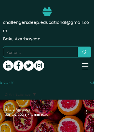
challengersdeep.educational@gmail.co
m
Bakı, Azərbaycan
Bloqlar
Data Science
Hamısı
Sitara Aghasoy
Data Science
Jan 15, 2023
1 min read
Statistika
Dil