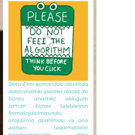
Data Elmi komandası daxilində 
data analitiki (paralel olaraq da 
biznes analitiki) olduğum 
zaman biznes tələblərinin 
formalaşdırılmasında, 
araşdırma aparılması və ona 
əsasən təqdimatların 
hazırlanmasında,  data 