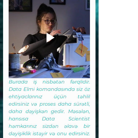
Burada iş nisbətən fərqlidir. 
Data Elmi komandasında siz öz 
ehtiyaclarınız üçün təhlil 
edirsiniz və proses daha sürətli, 
daha dəyişkən gedir. Məsələn, 
hansısa Data Scientist 
həmkarınız sizdən əlavə bir 
dəyişiklik istəyir və onu edirsiniz. 