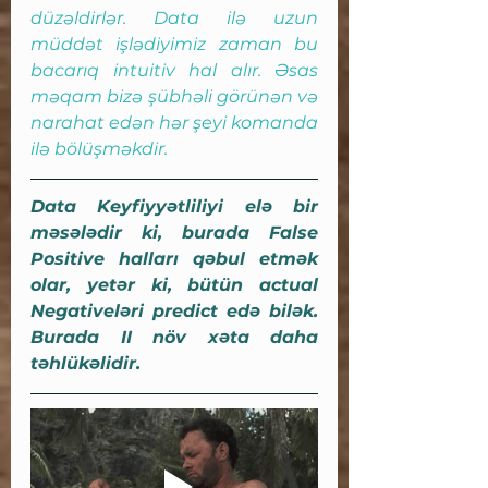
düzəldirlər. Data ilə uzun 
müddət işlədiyimiz zaman bu 
bacarıq intuitiv hal alır. Əsas 
məqam bizə şübhəli görünən və 
narahat edən hər şeyi komanda 
ilə bölüşməkdir.
Data Keyfiyyətliliyi elə bir 
məsələdir ki, burada False 
Positive halları qəbul etmək 
olar, yetər ki, bütün actual 
Negativeləri predict edə bilək. 
Burada II növ xəta daha 
təhlükəlidir.