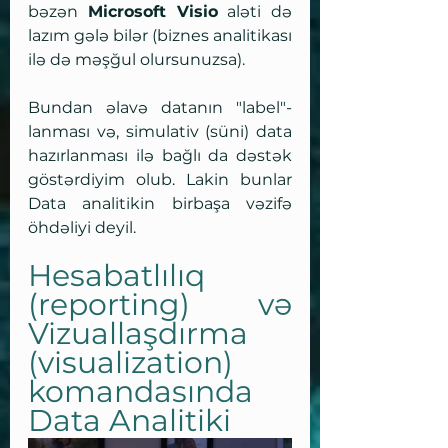
bəzən 
Microsoft Visio
 aləti də 
lazım gələ bilər (biznes analitikası 
ilə də məşğul olursunuzsa).
Bundan əlavə datanın "label"-
lanması və, simulativ (süni) data 
hazırlanması ilə bağlı da dəstək 
göstərdiyim olub. Lakin bunlar 
Data analitikin birbaşa vəzifə 
öhdəliyi deyil.
Hesabatlılıq 
(reporting) və 
Vizuallaşdırma 
(visualization) 
komandasında 
Data Analitiki