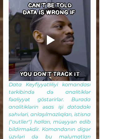
Data Keyfiyyətliliyi komandası 
tərkibində də analitiklər 
fəaliyyət göstərirlər. Burada 
analitiklərin əsas işi datadakı 
səhvləri, anlaşılmazlıqları, istisna 
("outlier") halları, müəyyən edib 
bildirməkdir. Komandanın digər 
üzvləri də bu məlumatları 