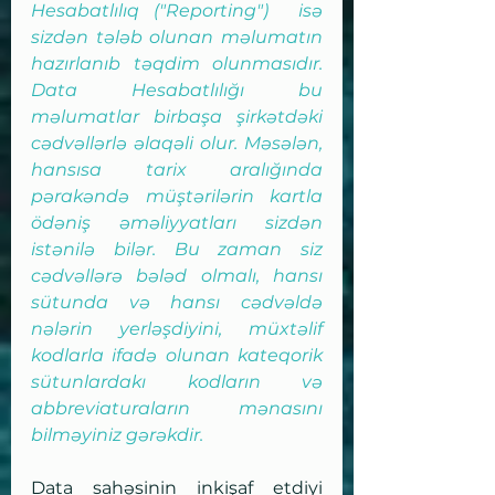
Hesabatlılıq ("Reporting")  isə 
sizdən tələb olunan məlumatın 
hazırlanıb təqdim olunmasıdır. 
Data Hesabatlılığı bu 
məlumatlar birbaşa şirkətdəki 
cədvəllərlə əlaqəli olur. Məsələn, 
hansısa tarix aralığında 
pərakəndə müştərilərin kartla 
ödəniş əməliyyatları sizdən 
istənilə bilər. Bu zaman siz 
cədvəllərə bələd olmalı, hansı 
sütunda və hansı cədvəldə 
nələrin yerləşdiyini, müxtəlif 
kodlarla ifadə olunan kateqorik 
sütunlardakı kodların və 
abbreviaturaların mənasını 
bilməyiniz gərəkdir.
Data sahəsinin inkişaf etdiyi 