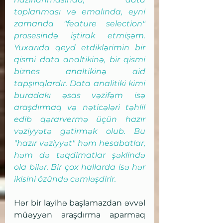
toplanması və emalında, eyni 
zamanda "feature selection" 
prosesində iştirak etmişəm. 
Yuxarıda qeyd etdiklərimin bir 
qismi data analtikinə, bir qismi 
biznes analtikinə aid 
tapşırıqlardır. Data analitiki kimi 
buradakı əsas vəzifəm isə 
araşdırmaq və nəticələri təhlil 
edib qərarvermə üçün hazır 
vəziyyətə gətirmək olub. Bu 
"hazır vəziyyət" həm hesabatlar, 
həm də təqdimatlar şəklində 
ola bilər. Bir çox hallarda isə hər 
ikisini özündə cəmləşdirir. 
Hər bir layihə başlamazdan əvvəl 
müəyyən araşdırma aparmaq 