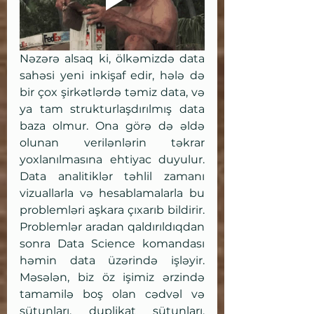
Nəzərə alsaq ki, ölkəmizdə data 
sahəsi yeni inkişaf edir, hələ də 
bir çox şirkətlərdə təmiz data, və 
ya tam strukturlaşdırılmış data 
baza olmur. Ona görə də əldə 
olunan verilənlərin təkrar 
yoxlanılmasına ehtiyac duyulur. 
Data analitiklər təhlil zamanı 
vizuallarla və hesablamalarla bu 
problemləri aşkara çıxarıb bildirir. 
Problemlər aradan qaldırıldıqdan 
sonra Data Science komandası 
həmin data üzərində işləyir. 
Məsələn, biz öz işimiz ərzində 
tamamilə boş olan cədvəl və 
sütunları, duplikat sütunları, 