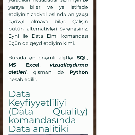
yaraya bilər, və ya istifadə 
etdiyiniz cədvəl əslində ən yaxşı 
cədvəl olmaya bilər. Çalışın 
bütün alternativləri öyrənəsiniz. 
Eyni ilə Data Elmi komandası 
üçün də qeyd etdiyim kimi.
Burada ən önəmli alətlər 
SQL
, 
MS Excel
, 
vizuallaşdırma 
alətləri
, qismən də 
Python
hesab edilir. 
Data 
Keyfiyyətliliyi 
(Data Quality) 
komandasında 
Data analitiki