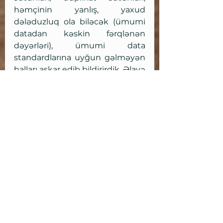
həmçinin yanlış, yaxud 
dələduzluq ola biləcək (ümumi 
datadan kəskin fərqlənən 
dəyərləri), ümumi data 
standardlarına uyğun gəlməyən 
halları aşkar edib bildirirdik. Əlavə 
olaraq, bazada yer tutan 
istifadəyə yararsız sütun və 
cədvəlləri müəyyən edir, istifadə 
üçün lazım olan cədvəllərin 
tərkibini öyrənir və digər 
komanda üzvlərinə bu barədə 
yardım edirik.
Digər 
komandalarda