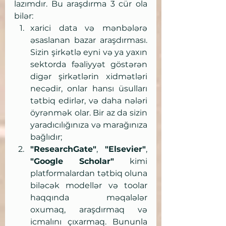
lazımdır. Bu araşdırma 3 cür ola 
bilər: 
xarici data və mənbələrə 
əsaslanan bazar araşdırması. 
Sizin şirkətlə eyni və ya yaxın 
sektorda fəaliyyət göstərən 
digər şirkətlərin xidmətləri 
necədir, onlar hansı üsulları 
tətbiq edirlər, və daha nələri 
öyrənmək olar. Bir az da sizin 
yaradıcılığınıza və marağınıza 
bağlıdır;
"ResearchGate"
, 
"Elsevier"
, 
"Google Scholar"
 kimi 
platformalardan tətbiq oluna 
biləcək modellər və toolar 
haqqında məqalələr 
oxumaq, araşdırmaq və 
icmalını çıxarmaq. Bununla 