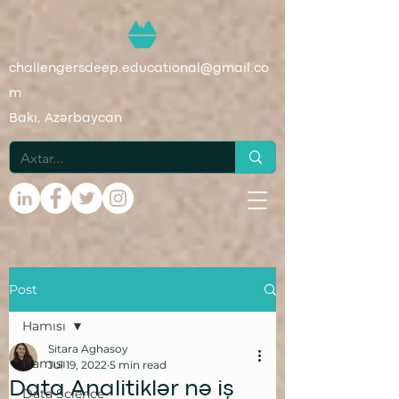
challengersdeep.educational@gmail.co
m
Bakı, Azərbaycan
Post
Hamısı
Sitara Aghasoy
Hamısı
Jul 19, 2022
5 min read
Data Analitiklər nə iş
Data Science