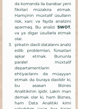
da komanda ilə bərabər yeni 
fikirləri müzakirə etmək. 
Həmçinin müxtəlif üsulların 
risk, xərc və fayda analizini 
aparmaq. Bu analizi 
SWOT
, 
və ya digər üsullarla etmək 
olar.
şirkətin daxili datalarını analiz 
edib problemləri, fürsətləri 
aşkar etmək. Bununla 
paralel müxtəlif 
departamentlərin 
ehtiyaclarını da müəyyən 
etmək də buraya daxildir ki, 
bu əsasən Biznes 
Analitikinin işidir. Lakin mən 
demək olar ki, həm Biznes, 
həm Data Analitiki kimi 
çalışdığım üçün hər ikisini 