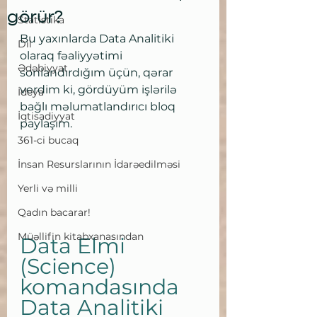
görür?
Statistika
Bu yaxınlarda Data Analitiki 
Dil
olaraq fəaliyyətimi 
Ədəbiyyat
sonlandırdığım üçün, qərar 
verdim ki, gördüyüm işlərilə 
İdeya
bağlı məlumatlandırıcı bloq 
İqtisadiyyat
paylaşım.
361-ci bucaq
İnsan Resurslarının İdarəedilməsi
Yerli və milli
Qadın bacarar!
Müəllifin kitabxanasından
Data Elmi 
(Science) 
komandasında 
Data Analitiki