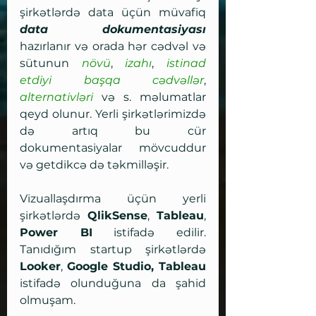
şirkətlərdə data üçün müvafiq 
data dokumentasiyası
hazırlanır və orada hər cədvəl və 
sütunun 
növü
, 
izahı
, 
istinad 
etdiyi başqa cədvəllər
, 
alternativləri
 və s. məlumatlar 
qeyd olunur. Yerli şirkətlərimizdə 
də artıq bu cür 
dokumentasiyalar mövcuddur 
və getdikcə də təkmilləşir. 
Vizuallaşdırma üçün yerli 
şirkətlərdə 
QlikSense
, 
Tableau
, 
Power BI
 istifadə edilir. 
Tanıdığım startup şirkətlərdə 
Looker
, 
Google Studio, Tableau
istifadə olunduğuna da şahid 
olmuşam.