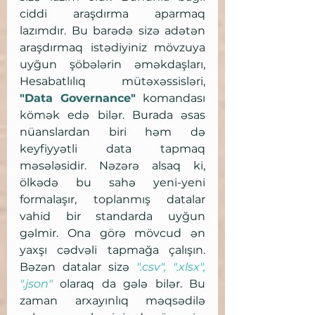
ciddi araşdırma aparmaq 
lazımdır. Bu barədə sizə adətən 
araşdırmaq istədiyiniz mövzuya 
uyğun şöbələrin əməkdaşları, 
Hesabatlılıq mütəxəssisləri, 
"Data Governance"
 komandası 
kömək edə bilər. Burada əsas 
nüanslardan biri həm də 
keyfiyyətli data tapmaq 
məsələsidir. Nəzərə alsaq ki, 
ölkədə bu sahə yeni-yeni 
formalaşır, toplanmış datalar 
vahid bir standarda uyğun 
gəlmir. Ona görə mövcud ən 
yaxşı cədvəli tapmağa çalışın. 
Bəzən datalar sizə 
".csv", ".xlsx", 
".json" 
olaraq da gələ bilər. Bu 
zaman arxayınlıq məqsədilə 