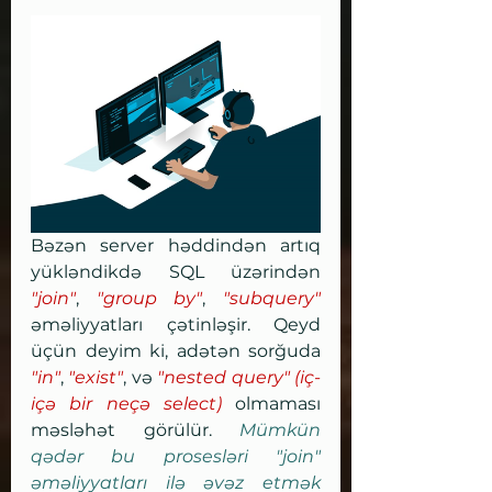
Bəzən server həddindən artıq 
yükləndikdə SQL üzərindən 
"join"
, 
"group by"
, 
"subquery"
əməliyyatları çətinləşir. Qeyd 
üçün deyim ki, adətən sorğuda 
"in"
, 
"exist"
, və 
"nested query" (iç-
içə bir neçə select) 
olmaması 
məsləhət görülür. 
Mümkün 
qədər bu prosesləri "join" 
əməliyyatları ilə əvəz etmək 