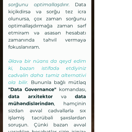
sorğunu optimallaşdırır. 
Data 
kiçikdirsə və sorğu tez icra 
olunursa, çox zaman sorğunu 
optimallaşdırmağa zaman sərf 
etmirəm və əsasən hesabatı 
zamanında təhvil verməyə 
fokuslanıram. 
Əlavə bir nüans da qeyd edim 
ki, bəzən istifadə etdiyiniz 
cədvəlin daha təmiz alternativi 
ola bilir. 
Bununla bağlı mütləq 
"Data Governance" 
komandası, 
data arxitektor
 və 
data 
mühəndislərindən
, həmçinin 
sizdən əvvəl cədvəllərlə sıx 
işləmiş təcrübəli şəxslərdən 
soruşun. Çünki bəzən əvvəl 
yaradılan hesabatlar sizin işinizə 