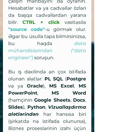
çalışın mənbəyini də öyrənin. 
Hesabatlar və ya cədvəllər özləri 
də başqa cədvəllərdən yarana 
bilir. 
CTRL + click
 vasitəsilə 
"source code"
-u görmək olur. 
Əgər bu üsulla tapa bilmirsinizsə, 
bu haqda 
data 
mühəndislərindən ("data 
engineer")
 soruşun.
Bu iş daxilində ən çox istifadə 
olunan alətlər: 
PL SQL
 (
Postgre
və ya 
Oracle
), 
MS Excel
, 
MS 
PowerPoint
, 
MS Word
(həmçinin 
Google Sheets
, 
Docs
, 
Slides
), 
Python
, 
Vizuallaşdırma 
alətlərindən
 hər hansısa biri 
(şirkətdə nə istifadə olunursa), 
Biznes proseslərinin izahı üçün 