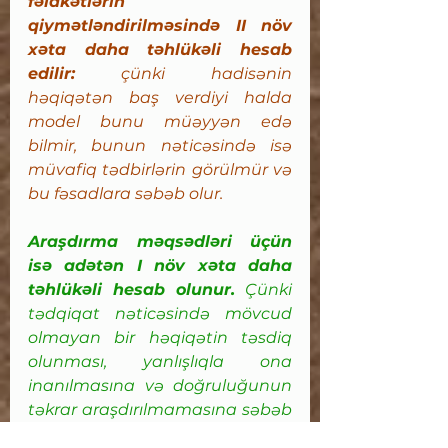
fəlakətlərin 
qiymətləndirilməsində II növ 
xəta daha təhlükəli hesab 
edilir:
 çünki hadisənin 
həqiqətən baş verdiyi halda 
model bunu müəyyən edə 
bilmir, bunun nəticəsində isə 
müvafiq tədbirlərin görülmür və 
bu fəsadlara səbəb olur. 
Araşdırma məqsədləri üçün 
isə adətən I növ xəta daha 
təhlükəli hesab olunur.
 Çünki 
tədqiqat nəticəsində mövcud 
olmayan bir həqiqətin təsdiq 
olunması, yanlışlıqla ona 
inanılmasına və doğruluğunun 
təkrar araşdırılmamasına səbəb 
ola bilər.
 II növ xətada isə, 