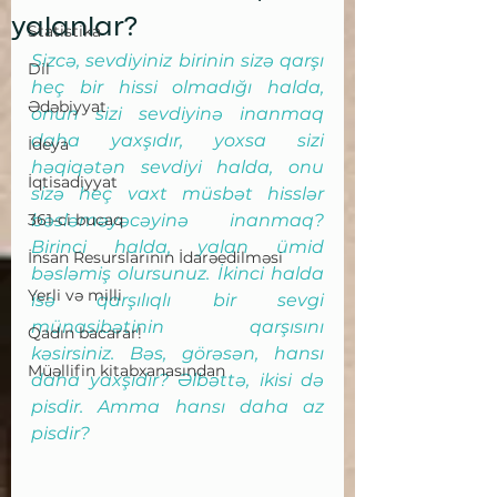
yalanlar?
Statistika
Sizcə, sevdiyiniz birinin sizə qarşı 
Dil
heç bir hissi olmadığı halda, 
Ədəbiyyat
onun sizi sevdiyinə inanmaq 
daha yaxşıdır, yoxsa sizi 
İdeya
həqiqətən sevdiyi halda, onu 
İqtisadiyyat
sizə heç vaxt müsbət hisslər 
361-ci bucaq
bəsləməyəcəyinə inanmaq? 
Birinci halda, yalan ümid 
İnsan Resurslarının İdarəedilməsi
bəsləmiş olursunuz. İkinci halda 
Yerli və milli
isə qarşılıqlı bir sevgi 
münasibətinin qarşısını 
Qadın bacarar!
kəsirsiniz. Bəs, görəsən, hansı 
Müəllifin kitabxanasından
daha yaxşıdır? Əlbəttə, ikisi də 
pisdir. Amma hansı daha az 
pisdir?