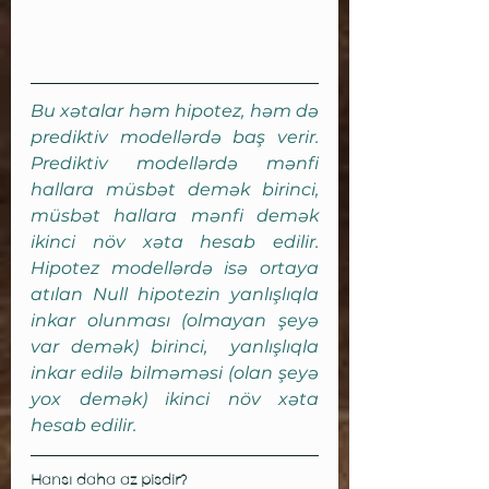
Bu xətalar həm hipotez, həm də 
prediktiv modellərdə baş verir. 
Prediktiv modellərdə mənfi 
hallara müsbət demək birinci, 
müsbət hallara mənfi demək 
ikinci növ xəta hesab edilir. 
Hipotez modellərdə isə ortaya 
atılan Null hipotezin yanlışlıqla 
inkar olunması (olmayan şeyə 
var demək) birinci,  yanlışlıqla 
inkar edilə bilməməsi (olan şeyə 
yox demək) ikinci növ xəta 
hesab edilir.
Hansı daha az pisdir?