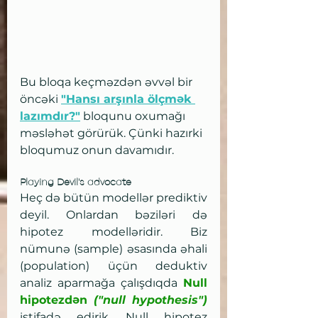
Bu bloqa keçməzdən əvvəl bir 
öncəki 
"Hansı arşınla ölçmək 
lazımdır?"
 bloqunu oxumağı 
məsləhət görürük. Çünki hazırki 
bloqumuz onun davamıdır.
Playing Devil's advocate
Heç də bütün modellər prediktiv 
deyil. Onlardan bəziləri də 
hipotez modelləridir. Biz 
nümunə (sample) əsasında əhali 
(population) üçün deduktiv 
analiz aparmağa çalışdıqda 
Null 
hipotezdən
 ("null hypothesis")
istifadə edirik. Null hipotez 