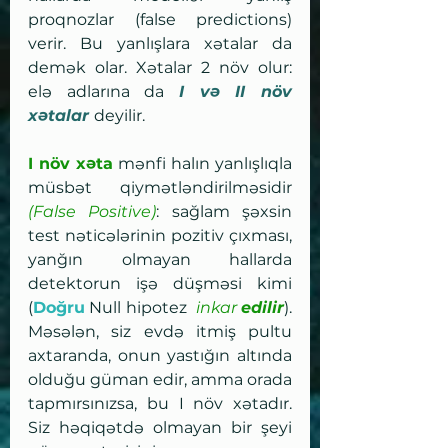
proqnozlar (false predictions) 
verir. Bu yanlışlara xətalar da 
demək olar. Xətalar 2 növ olur: 
elə adlarına da 
I və II növ 
xətalar 
deyilir. 
I növ xəta
 mənfi halın yanlışlıqla 
müsbət qiymətləndirilməsidir 
(False Positive)
: sağlam şəxsin 
test nəticələrinin pozitiv çıxması, 
yanğın olmayan hallarda 
detektorun işə düşməsi kimi 
(
Doğru
 Null hipotez  
inkar 
edilir
).  
Məsələn, siz evdə itmiş pultu 
axtaranda, onun yastığın altında 
olduğu güman edir, amma orada 
tapmırsınızsa, bu I növ xətadır. 
Siz həqiqətdə olmayan bir şeyi 