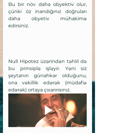
Bu bir növ daha obyektiv olur, 
çünki öz inandığınız doğruları 
daha obyetiv mühakimə 
edirsiniz. 
Null Hipotez üzərindən təhlil də 
bu prinsiplə işləyir. Yəni siz 
şeytanın günahkar olduğunu, 
ona vəkillik edərək (müdafiə 
edərək) ortaya çıxarırısınız. 