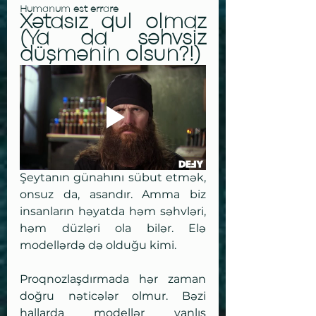
Humanum est errare 
Xətasız qul olmaz 
(Ya da səhvsiz 
düşmənin olsun?!)
Şeytanın günahını sübut etmək, 
onsuz da, asandır. Amma biz 
insanların həyatda həm səhvləri, 
həm düzləri ola bilər. Elə 
modellərdə də olduğu kimi. 
Proqnozlaşdırmada hər zaman 
doğru nəticələr olmur. Bəzi 
hallarda modellər yanlış 