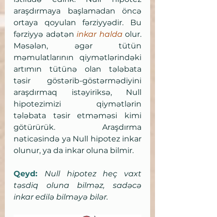
araşdırmaya başlamadan öncə 
ortaya qoyulan fərziyyədir. Bu 
fərziyyə adətən 
inkar halda
 olur. 
Məsələn, əgər tütün 
məmulatlarının qiymətlərindəki 
artımın tütünə olan tələbata 
təsir göstərib-göstərmədiyini 
araşdırmaq istəyiriksə, Null 
hipotezimizi qiymətlərin 
tələbata təsir etməməsi kimi 
götürürük. Araşdırma 
nəticəsində ya Null hipotez inkar 
olunur, ya da inkar oluna bilmir. 
Qeyd: 
Null hipotez heç vaxt 
təsdiq oluna bilməz, sadəcə 
inkar edilə bilməyə bilər.