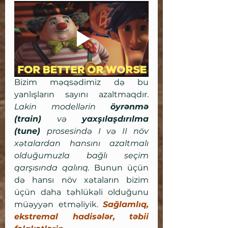
Bizim məqsədimiz də bu 
yanlışların sayını azaltmaqdır. 
Lakin modellərin 
öyrənmə 
(train)
 və 
yaxşılaşdırılma 
(tune) 
prosesində I və II növ 
xətalardan hansını azaltmalı 
olduğumuzla bağlı seçim 
qarşısında qalırıq. 
Bunun üçün 
də hansı növ xətaların bizim 
üçün daha təhlükəli olduğunu 
müəyyən etməliyik.
Sağlamlıq, 
ekstremal hadisələr, təbii 