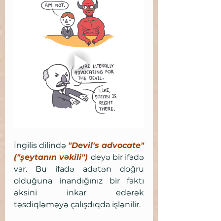
İngilis dilində 
"Devil's advocate" 
("şeytanın vəkili") 
deyə bir ifadə 
var. Bu ifadə adətən doğru 
olduğuna inandığınız bir faktı  
əksini inkar edərək 
təsdiqləməyə çalışdıqda işlənilir. 