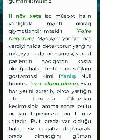
güman etmisiniz.
II növ xəta
 isə müsbət halın 
yanlışlıqla mənfi olaraq 
qiymətləndirilməsidir 
(False 
Negative)
. Məsələn, yanğın baş 
verdiyi halda, detektorun yanğını 
müəyyən edə bilməməsi, yaxud 
pasientin həqiqətən xəstə 
olduğu halda, testin onu sağlam 
göstərməsi kimi (
Yanlış
 Null 
hipotez  
inkar 
oluna bilmir
). Evin 
hər yerini axtarıb, bircə yastığın 
altına baxmağı ağlınızdan 
keçirmisiniz, amma sonra pultu 
oradan tapırsınızsa, bu II növ 
xətadır. Pult orada var olduğu 
halda, siz neqativ düşünərək, 
orada olmadığını güman 