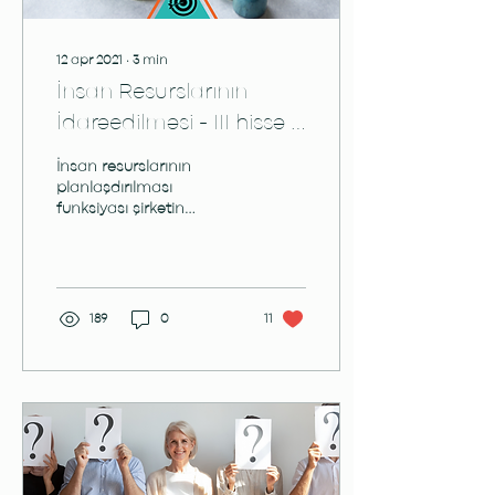
12 apr 2021
∙
3
min
İnsan Resurslarının
İdarəedilməsi - III hissə -
Planlaşdırma
İnsan resurslarının
planlaşdırılması
funksiyası şirkətin
hədəflərinə çatmaq üçün
lazım olan işçilərin sayını
və növünü
müəyyənləşdirməyə...
189
0
11