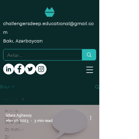
challengersdeep.educational@gmail.co
m
Bakı, Azərbaycan
Bloqlar
Hamısı
Hamısı
Sitara Aghasoy
Data
May 10, 2023
3 min read
Science
Statistika
Dil