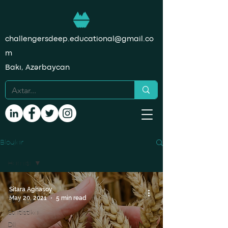
challengersdeep.educational@gmail.co
m
Bakı, Azərbaycan
Bloqlar
Hamısı
Hamısı
Sitara Aghasoy
Data
May 20, 2021
5 min read
Science
Statistika
Dil