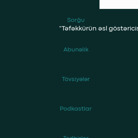
Sorğu
"Təfəkkürün əsl göstəricisi
Abunəlik
Tövsiyələr
Podkastlar