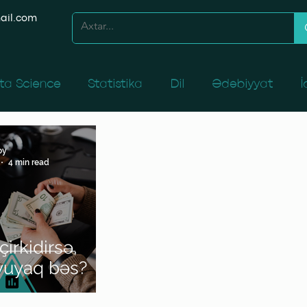
ail.com
ta Science
Statistika
Dil
Ədəbiyyat
İ
caq
İnsan Resurslarının İdarəedilməsi
Yerli və 
oy
4 min read
 kitabxanasından
çirkidirsə,
yuyaq bəs?