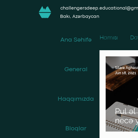
challengersdeep.educational@gm
Bakı, Azərbaycan
Hamısı
Da
Ana Səhifə
361-ci bu
Sitara Aghas
General
Jun 18, 2021
Müəllifin
Haqqımızda
Pul əl 
necə 
Bloqlar