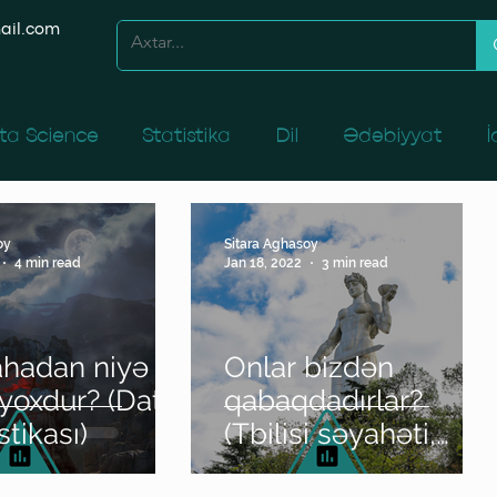
ail.com
ta Science
Statistika
Dil
Ədəbiyyat
İ
caq
İnsan Resurslarının İdarəedilməsi
Yerli və 
oy
Sitara Aghasoy
4 min read
Jan 18, 2022
3 min read
 kitabxanasından
ahadan niyə
Onlar bizdən
yoxdur? (Data
qabaqdadırlar?
stikası)
(Tbilisi səyahəti,
Data Fest Tbilisi