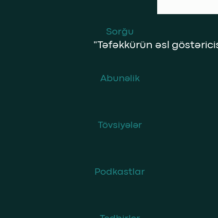
Sorğu
"Təfəkkürün əsl göstəricisi
Abunəlik
Tövsiyələr
Podkastlar