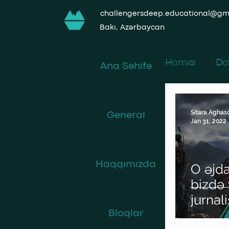
challengersdeep.educational@gm
Bakı, Azərbaycan
Hamısı
Da
Ana Səhifə
361-ci bu
Sitara Aghas
General
Jan 31, 2022
Müəllifin
Haqqımızda
O əjd
bizdə 
jurnali
Bloqlar