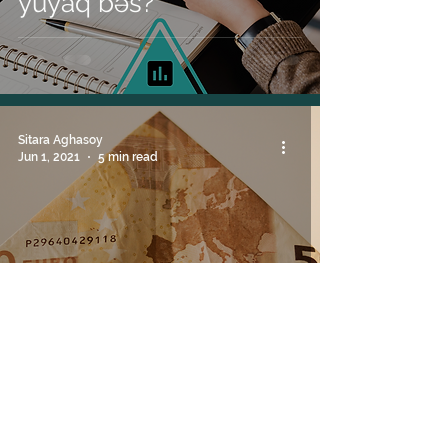
yuyaq bəs?
Sitara Aghasoy
Jun 1, 2021
5 min read
İqtisadiyyat
Pulun çoxu yük olarmı?