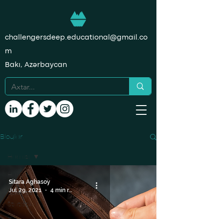
challengersdeep.educational@gmail.co
m
Bakı, Azərbaycan
Bloqlar
Hamısı
Hamısı
Sitara Aghasoy
Data
Jul 29, 2021
4 min read
Science
Statistika
Dil