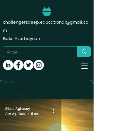
challengersdeep.educational@gmail.co
m
Bakı, Azərbaycan
Bloqlar
Hamısı
Hamısı
Sitara Aghasoy
Data
Apr 23, 2021
6 min read
Science
Statistika
Dil