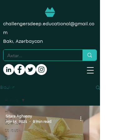
challengersdeep.educational@gmail.co
m
Bakı, Azərbaycan
Bloqlar
Hamısı
Hamısı
Sitara Aghasoy
Data
Apr 15, 2021
6 min read
Science
Statistika
Dil