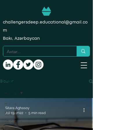
challengersdeep.educational@gmail.co
m
Bakı, Azərbaycan
Bloqlar
Hamısı
Hamısı
Sitara Aghasoy
Data
Jul 19, 2022
5 min read
Science
Statistika
Dil