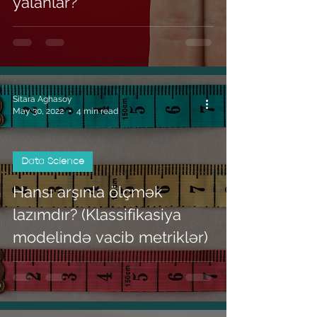
yalanlar?
Sitara Aghasoy
May 30, 2022
4 min read
Data Science
Hansı arşınla ölçmək
lazımdır? (Klassifikasiya
modelində vacib metriklər)