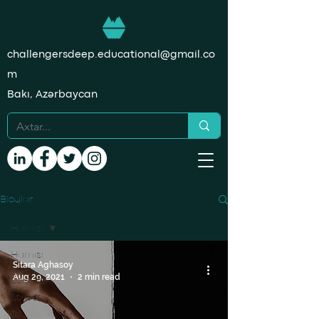
challengersdeep.educational@gmail.co
m
Bakı, Azərbaycan
Bloqlar
Hamısı
Hamısı
Sitara Aghasoy
Data
Aug 29, 2021
2 min read
Science
Statistika
Dil