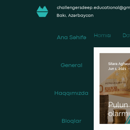
challengersdeep.educational@gm
Bakı, Azərbaycan
Hamısı
Da
Ana Səhifə
361-ci bu
Sitara Aghas
General
Jun 1, 2021
Müəllifin
Haqqımızda
Pulun
olarmı
Bloqlar