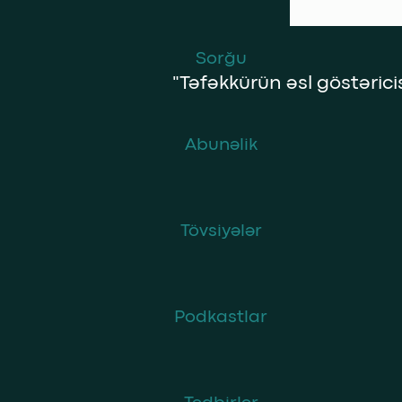
Sorğu
"Təfəkkürün əsl göstəricisi
Abunəlik
Tövsiyələr
Podkastlar