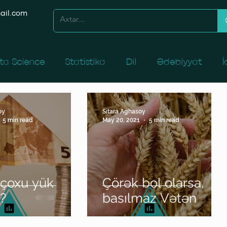
ail.com
ta Science
Statistika
Dil
Ədəbiyyat
İ
caq
İnsan Resurslarının İdarəedilməsi
Yerli və 
oy
Sitara Aghasoy
5 min read
May 20, 2021
5 min read
 kitabxanasından
 çoxu yük
Çörək bol olarsa,
?
basılmaz Vətən