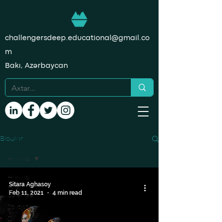
challengersdeep.educational@gmail.co
m
Bakı, Azərbaycan
Bloqlar
Hamısı
Hamısı
Sitara Aghasoy
Data
Feb 11, 2021
4 min read
Science
Statistika
Dil