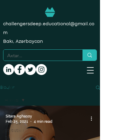
challengersdeep.educational@gmail.co
m
Bakı, Azərbaycan
Bloqlar
Hamısı
Hamısı
Sitara Aghasoy
Data
Feb 25, 2021
4 min read
Science
Statistika
Dil