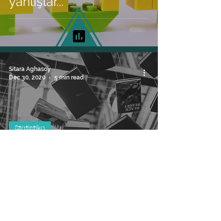
yanlışlar...
Sitara Aghasoy
Dec 30, 2020
5 min read
Statistika
Hər oxuyan Molla
Pənah olarmı?