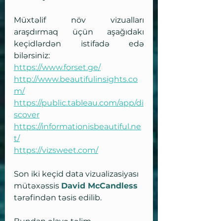
Müxtəlif növ vizualları 
araşdırmaq üçün aşağıdakı 
keçidlərdən istifadə edə 
bilərsiniz:
https://www.forset.ge/
http://www.beautifulinsights.co
m/
https://public.tableau.com/app/di
scover
https://informationisbeautiful.ne
t/
https://vizsweet.com/
Son iki keçid data vizualizasiyası 
mütəxəssis 
David McCandless
tərəfindən təsis edilib.