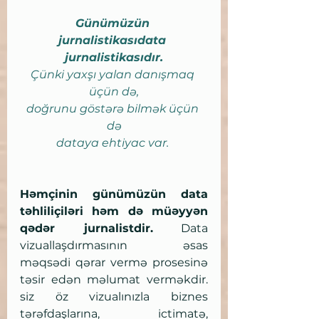
Günümüzün 
jurnalistikasıdata 
jurnalistikasıdır.
Çünki yaxşı yalan danışmaq 
üçün də,
doğrunu göstərə bilmək üçün 
də
dataya ehtiyac var. 
Həmçinin günümüzün data 
təhliliçiləri həm də müəyyən 
qədər jurnalistdir.
 Data 
vizuallaşdırmasının əsas 
məqsədi qərar vermə prosesinə 
təsir edən məlumat verməkdir. 
siz öz vizualınızla biznes 
tərəfdaşlarına, ictimatə, 