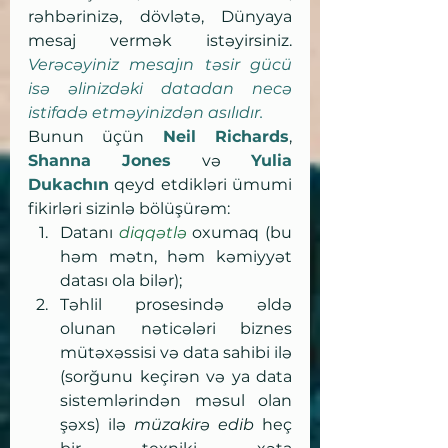
rəhbərinizə, dövlətə, Dünyaya 
mesaj vermək istəyirsiniz. 
Verəcəyiniz mesajın təsir gücü 
isə əlinizdəki datadan necə 
istifadə etməyinizdən asılıdır.
Bunun üçün 
Neil Richards
, 
Shanna Jones
 və 
Yulia 
Dukachın
 qeyd etdikləri ümumi 
fikirləri sizinlə bölüşürəm:
Datanı 
diqqətlə
 oxumaq (bu 
həm mətn, həm kəmiyyət 
datası ola bilər);
Təhlil prosesində əldə 
olunan nəticələri biznes 
mütəxəssisi və data sahibi ilə 
(sorğunu keçirən və ya data 
sistemlərindən məsul olan 
şəxs) ilə 
müzakirə edib
 heç 