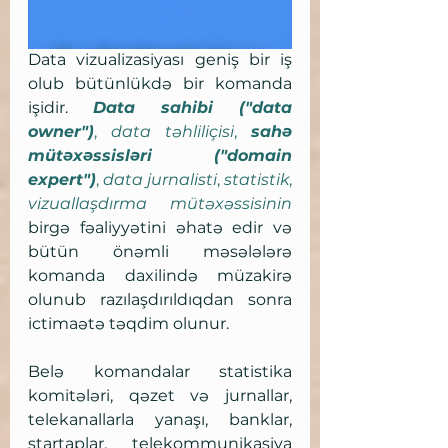
Data vizualizasiyası geniş bir iş 
olub bütünlükdə bir komanda 
işidir. 
Data sahibi ("data 
owner")
, 
data təhliliçisi
, 
sahə 
mütəxəssisləri ("domain 
expert")
, 
data jurnalisti
, 
statistik
, 
vizuallaşdırma mütəxəssisinin
birgə fəaliyyətini əhatə edir və 
bütün önəmli məsələlərə 
komanda daxilində müzakirə 
olunub razılaşdırıldıqdan sonra 
ictimaətə təqdim olunur. 
Belə komandalar statistika 
komitələri, qəzet və jurnallar, 
telekanallarla yanaşı, banklar, 
startaplar, telekommunikasiya 