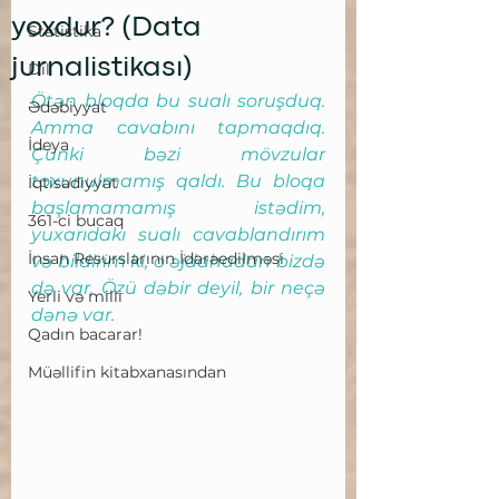
yoxdur? (Data
Statistika
jurnalistikası)
Dil
Ötən bloqda bu sualı soruşduq. 
Ədəbiyyat
Amma cavabını tapmaqdıq. 
İdeya
Çünki bəzi mövzular 
toxunulmamış qaldı. Bu bloqa 
İqtisadiyyat
başlamamamış istədim, 
361-ci bucaq
yuxarıdakı sualı cavablandırım 
İnsan Resurslarının İdarəedilməsi
və bildirim ki, o əjdahadan bizdə 
də var. Özü dəbir deyil, bir neçə 
Yerli və milli
dənə var.
Qadın bacarar!
Müəllifin kitabxanasından