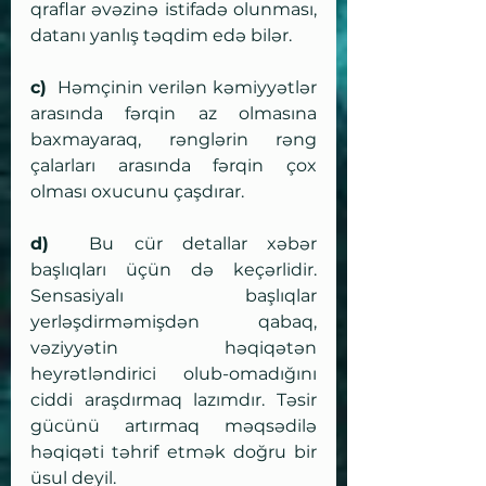
qraflar əvəzinə istifadə olunması, 
datanı yanlış təqdim edə bilər.
c)
  Həmçinin verilən kəmiyyətlər 
arasında fərqin az olmasına 
baxmayaraq, rənglərin rəng 
çalarları arasında fərqin çox 
olması oxucunu çaşdırar.
d) 
 Bu cür detallar xəbər 
başlıqları üçün də keçərlidir. 
Sensasiyalı başlıqlar 
yerləşdirməmişdən qabaq, 
vəziyyətin həqiqətən 
heyrətləndirici olub-omadığını 
ciddi araşdırmaq lazımdır. Təsir 
gücünü artırmaq məqsədilə 
həqiqəti təhrif etmək doğru bir 
üsul deyil. 