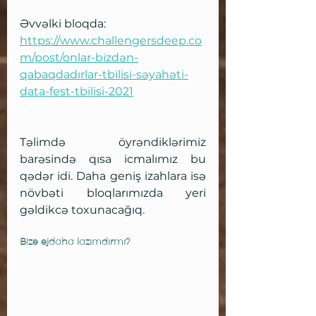
Əvvəlki bloqda:
https://www.challengersdeep.co
m/post/onlar-bizdən-
qabaqdadırlar-tbilisi-səyahəti-
data-fest-tbilisi-2021
Təlimdə öyrəndiklərimiz 
barəsində qısa icmalımız bu 
qədər idi. Daha geniş izahlara isə 
növbəti bloqlarımızda yeri 
gəldikcə toxunacağıq.
Bizə əjdaha lazımdırmı?