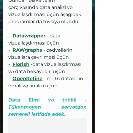
Bundan əlavə təlim 
çərçivəsində data analizi və 
vizuallaşdırması üçün aşağıdakı 
proqramlar da tövsiyə olundu:
-  
Datawrapper
 - data 
vizuallaşdırması üçün
-  
RAWgraphs
 - cədvəllərin 
vizuallara çevrilməsi üçün
-  
Florish
 -data vizuallaşdırması 
və data hekayələri üşün
-  
OpenRefine
 - mətn datasının 
emalı və analizi üçün
Data Elmi və təhlili - 
Tükənməyən sərvətdən 
səmərəli istifadə edək.