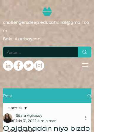
challengersdeep.educational@gmail.co
m
Bakı, Azərbaycan
Post
Hamısı
Sitara Aghasoy
Hamısı
Jan 31, 2022
4 min read
O əjdahadan niyə bizdə
Data Science