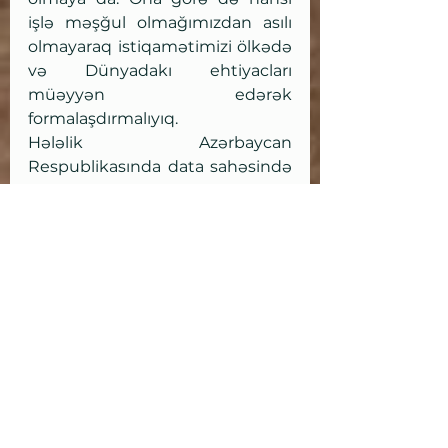
işlə məşğul olmağımızdan asılı 
olmayaraq istiqamətimizi ölkədə 
və Dünyadakı ehtiyacları 
müəyyən edərək 
formalaşdırmalıyıq.
Hələlik Azərbaycan 
Respublikasında data sahəsində 
qanunvericilik tam hazır deyil. Bu 
proses tamamlanana qədər, 
həm şirkətlər, həm də fiziki 
şəxslər data istifadəsi və datanın 
qorunması ilə bağlı problemlərlə 
üzləşəcək. Təklif edərdim ki, bu 
qanunların tətbiqi ilə bağlı məsul 
və ixtisaslı şəxslər tərəfindən 
seminarlar da təşkil olunsun.
Digər bir məsələ də data 
sahəsində yaranan ajatajdır. Bir 