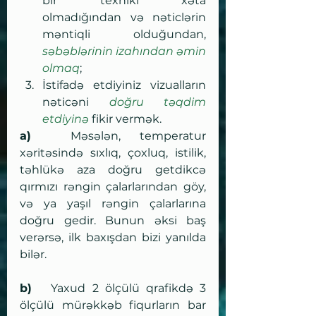
bir texniki xəta 
olmadığından və nəticlərin 
məntiqli olduğundan, 
səbəblərinin izahından əmin 
olmaq
;
İstifadə etdiyiniz vizualların 
nəticəni 
doğru təqdim 
etdiyinə
 fikir vermək.
a) 
 Məsələn, temperatur 
xəritəsində sıxlıq, çoxluq, istilik, 
təhlükə aza doğru getdikcə 
qırmızı rəngin çalarlarından göy, 
və ya yaşıl rəngin çalarlarına 
doğru gedir. Bunun əksi baş 
verərsə, ilk baxışdan bizi yanılda 
bilər. 
b)
   Yaxud 2 ölçülü qrafikdə 3 
ölçülü mürəkkəb fiqurların bar 