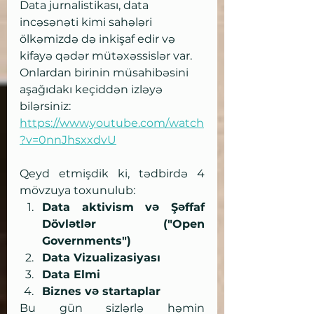
Data jurnalistikası, data 
incəsənəti kimi sahələri 
ölkəmizdə də inkişaf edir və 
kifayə qədər mütəxəssislər var. 
Onlardan birinin müsahibəsini 
aşağıdakı keçiddən izləyə 
bilərsiniz:
https://www.youtube.com/watch
?v=0nnJhsxxdvU
Qeyd etmişdik ki, tədbirdə 4 
mövzuya toxunulub:
Data aktivism və Şəffaf 
Dövlətlər ("Open 
Governments")
Data Vizualizasiyası
Data Elmi
Biznes və startaplar
Bu gün sizlərlə həmin 