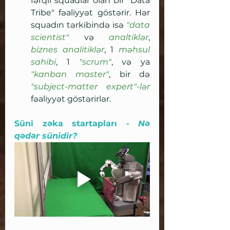
fərqli squadlar olan bir "Data 
Tribe" fəaliyyət göstərir. Hər 
squadın tərkibində isə 
"data 
scientist" 
və 
analtiklər
, 
biznes analitiklər
, 1 
məhsul 
sahibi
, 1 
"scrum"
, və ya 
"kanban master"
, bir də 
"subject-matter expert"-lər
fəaliyyət göstərirlər.
Süni zəka startapları - 
Nə 
qədər sünidir?