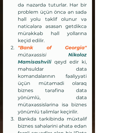
də nəzərdə tuturlar. Hər bir 
problem üçün öncə ən sadə 
həll yolu təklif olunur və 
nəticələrə əsasən getdikcə 
mürəkkəb həll yollarına 
keçid edilir.
"Bank of Georgia" 
mütəxəssisi 
Nikoloz 
Mamisashvili
qeyd edir ki, 
məhsuldar data 
komandalarının fəaliyyəti 
üçün mütəmadi olaraq 
biznes tərəfinə data 
yönümlü, data 
mütəxəssislərinə isə biznes 
yönümlü təlimlər keçirilir.
Bankda tərkibində müxtəlif 
biznes sahələrini əhatə edən 