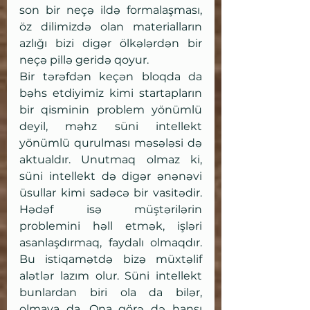
son bir neçə ildə formalaşması, 
öz dilimizdə olan materialların 
azlığı bizi digər ölkələrdən bir 
neçə pillə geridə qoyur. 
Bir tərəfdən keçən bloqda da 
bəhs etdiyimiz kimi startapların 
bir qisminin problem yönümlü 
deyil, məhz süni intellekt 
yönümlü qurulması məsələsi də 
aktualdır. Unutmaq olmaz ki, 
süni intellekt də digər ənənəvi 
üsullar kimi sadəcə bir vasitədir. 
Hədəf isə müştərilərin 
problemini həll etmək, işləri 
asanlaşdırmaq, faydalı olmaqdır. 
Bu istiqamətdə bizə müxtəlif 
alətlər lazım olur. Süni intellekt 
bunlardan biri ola da bilər, 
olmaya da. Ona görə də hansı 