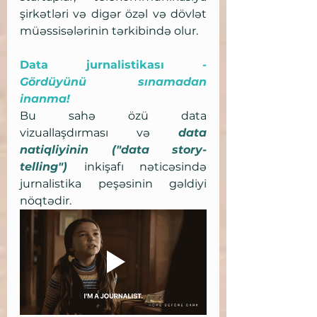
şirkətləri və digər özəl və dövlət 
müəssisələrinin tərkibində olur.
Data jurnalistikası - 
Gördüyünü sınamadan 
inanma!
Bu sahə özü data 
vizuallaşdırması və 
data 
natiqliyinin ("data story-
telling")
inkişafı nəticəsində 
jurnalistika peşəsinin gəldiyi 
nöqtədir.