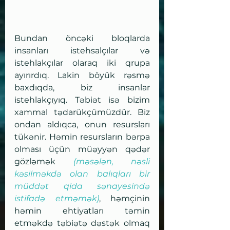
Bundan öncəki bloqlarda 
insanları istehsalçılar və 
istehlakçılar olaraq iki qrupa 
ayırırdıq. Lakin böyük rəsmə 
baxdıqda, biz insanlar 
istehlakçıyıq. Təbiət isə bizim 
xammal tədarükçümüzdür. Biz 
ondan aldıqca, onun resursları 
tükənir. Həmin resursların bərpa 
olması üçün müəyyən qədər 
gözləmək 
(məsələn, nəsli 
kəsilməkdə olan balıqları bir 
müddət qida sənayesində 
istifadə etməmək)
, həmçinin 
həmin ehtiyatları təmin 
etməkdə təbiətə dəstək olmaq 