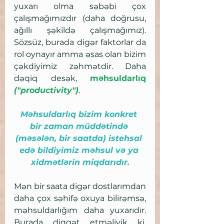
yuxarı olma səbəbi çox 
çalışmağımızdır (daha doğrusu, 
ağıllı şəkildə çalışmağımız). 
Sözsüz, burada digər faktorlar da 
rol oynayır amma əsas olan bizim 
çəkdiyimiz zəhmətdir. Daha 
dəqiq desək, 
məhsuldarlıq 
("productivity")
.
Məhsuldarlıq bizim konkret 
bir zaman müddətində 
(məsələn, bir saatda) istehsal 
edə bildiyimiz məhsul və ya 
xidmətlərin miqdarıdır.
Mən bir saata digər dostlarımdan 
daha çox səhifə oxuya bilirəmsə, 
məhsuldarlığım daha yuxarıdır. 
Burada diqqət etməliyik ki, 