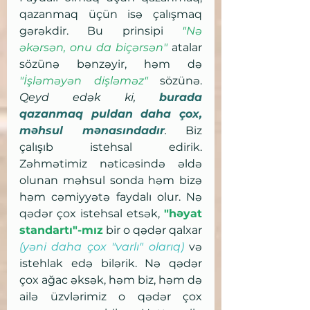
qazanmaq üçün isə çalışmaq 
gərəkdir. Bu prinsipi 
"Nə 
əkərsən, onu da biçərsən" 
atalar 
sözünə bənzəyir, həm də 
"İşləməyən dişləməz"
sözünə. 
Qeyd edək ki, 
burada 
qazanmaq puldan daha çox, 
məhsul mənasındadır
.
 Biz 
çalışıb istehsal edirik. 
Zəhmətimiz nəticəsində əldə 
olunan məhsul sonda həm bizə 
həm cəmiyyətə faydalı olur. Nə 
qədər çox istehsal etsək, 
"həyat 
standartı"-mız
 bir o qədər qalxar
(yəni daha çox "varlı" olarıq) 
və 
istehlak edə bilərik. Nə qədər 
çox ağac əksək, həm biz, həm də 
ailə üzvlərimiz o qədər çox 