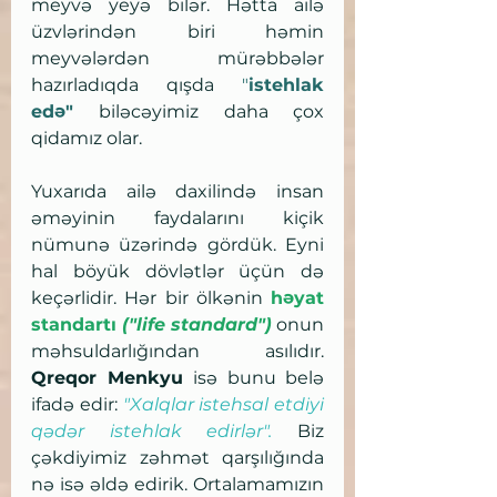
meyvə yeyə bilər. Hətta ailə 
üzvlərindən biri həmin 
meyvələrdən mürəbbələr 
hazırladıqda qışda 
"
istehlak 
edə" 
biləcəyimiz daha çox 
qidamız olar.
Yuxarıda ailə daxilində insan 
əməyinin faydalarını kiçik 
nümunə üzərində gördük. Eyni 
hal böyük dövlətlər üçün də 
keçərlidir. Hər bir ölkənin 
həyat 
standartı 
("life standard")
onun 
məhsuldarlığından asılıdır. 
Qreqor Menkyu 
isə bunu belə 
ifadə edir:
 "Xalqlar istehsal etdiyi 
qədər istehlak edirlər". 
Biz 
çəkdiyimiz zəhmət qarşılığında 
nə isə əldə edirik. Ortalamamızın 