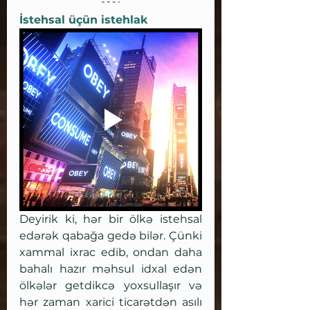
İstehsal üçün istehlak
Deyirik ki, hər bir ölkə istehsal 
edərək qabağa gedə bilər. Çünki 
xammal ixrac edib, ondan daha 
bahalı hazır məhsul idxal edən 
ölkələr getdikcə yoxsullaşır və 
hər zaman xarici ticarətdən asılı 