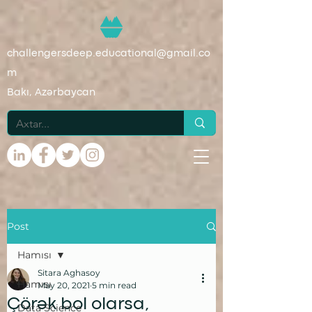
challengersdeep.educational@gmail.co
m
Bakı, Azərbaycan
Post
Hamısı
Sitara Aghasoy
Hamısı
May 20, 2021
5 min read
Çörək bol olarsa,
Data Science