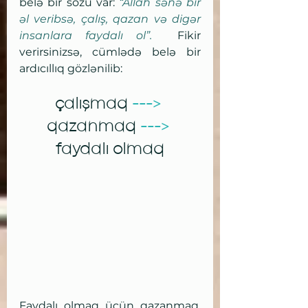
belə bir sözü var: 
“Allah sənə bir 
əl veribsə, çalış, qazan və digər 
insanlara faydalı ol”. 
 Fikir 
verirsinizsə, cümlədə belə bir 
ardıcıllıq gözlənilib:
çalışmaq 
--->
qazanmaq 
--->
faydalı olmaq
Faydalı olmaq üçün qazanmaq, 