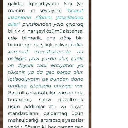
qalırlar. İqtisadiyyatın 5-ci (və 
mənim ən sevdiyim) 
"ticarət 
insanların rifahını yaxşılaşdıra 
bilər"
 prinsipindən yola çıxaraq
bilirik ki, hər şeyi özümüz istehsal 
edə bilmərik, ona görə bir-
birimizdən qarşılıqlı asılıyıq. 
Lakin 
xammal ixracatçılarında bu 
asılılığın payı yuxarı olur, çünki 
ən dəyərli təbii ehtiyatlar ya 
tükənir, ya da gec bərpa olur. 
İqtisadiyyatın isə bundan daha 
artığına: istehsala ehtiyacı var.
Bəzi ölkə siyasətçiləri zamanında 
buraxılmış səhvi düzəltmək 
üçün addımlar atır və həyat 
standardlarını qaldırmaq üçün 
məhsuldarlığı artıracaq siyasətlər 
yeridir. Sözsüz ki, heç zaman gec 