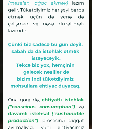
(məsələn, ağac əkmək)
 lazım 
gəlir. Tükətdiyimiz hər şeyi bərpa 
etmək üçün də yenə də 
çalışmaq və nəsə düzəltmək 
lazımdır.
Çünki biz sadəcə bu gün deyil, 
sabah da da istehlak etmək 
istəyəcəyik.
Təkcə biz yox, həmçinin 
gələcək nəsillər də
bizim indi tükətdiyimiz 
məhsullara ehtiyac duyacaq. 
Ona görə də, 
ehtiyatlı istehlak 
("conscious consumption")
 və 
davamlı istehsal 
("sustainable 
production")
 prosesinə diqqət 
ayırmalıyıq, yəni ehtiyacımız 