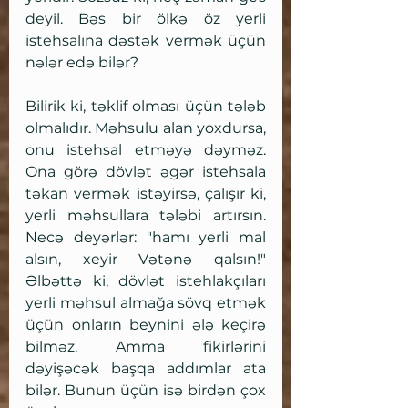
deyil. Bəs bir ölkə öz yerli 
istehsalına dəstək vermək üçün 
nələr edə bilər?
Bilirik ki, təklif olması üçün tələb 
olmalıdır. Məhsulu alan yoxdursa, 
onu istehsal etməyə dəyməz. 
Ona görə dövlət əgər istehsala 
təkan vermək istəyirsə, çalışır ki, 
yerli məhsullara tələbi artırsın. 
Necə deyərlər: "hamı yerli mal 
alsın, xeyir Vətənə qalsın!" 
Əlbəttə ki, dövlət istehlakçıları 
yerli məhsul almağa sövq etmək 
üçün onların beynini ələ keçirə 
bilməz. Amma fikirlərini 
dəyişəcək başqa addımlar ata 
bilər. Bunun üçün isə birdən çox 