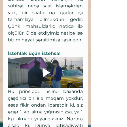
söhbət neçə saat işləməkdən 
yox, bir saata nə qədər işi 
tamamlaya bilməkdən gedir. 
Çünki məhsuldarlıq nəticə ilə 
ölçülür. Əldə etdiyimiz nəticə isə 
bizim həyat şəraitimizə təsir edir. 
İstehlak üçün istehsal
Bu prinsipdə əslinə baxanda 
çaşdırıcı bir elə məqam yoxdur, 
əsas fikir ondan ibarətdir ki, siz 
əgər 1 kg alma yığmısınızsa, ya 1 
kg almanı yeyəcəksiniz. Nəzərə 
alsaq ki, Dünya iqtisadiyyatı 