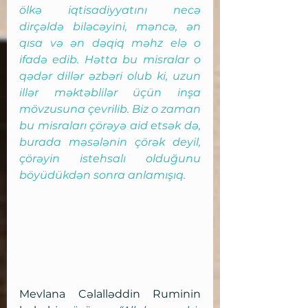
ölkə iqtisadiyyatını necə 
dirçəldə biləcəyini, məncə, ən 
qısa və ən dəqiq məhz elə o 
ifadə edib. Hətta bu misralar o 
qədər dillər əzbəri olub ki, uzun 
illər məktəblilər üçün inşa 
mövzusuna çevrilib. Biz o zaman 
bu misraları çörəyə aid etsək də, 
burada məsələnin çörək deyil, 
çörəyin istehsalı olduğunu 
böyüdükdən sonra anlamışıq.
Mevlana Cəlalləddin Ruminin 