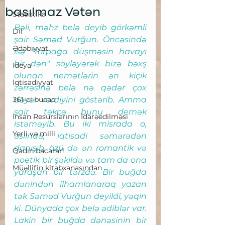
basılmaz Vətən
Statistika
Bəli, məhz belə deyib görkəmli 
Dil
şair Səməd Vurğun. Öncəsində 
Ədəbiyyat
isə "Torpağa düşməsin havayı 
bir dən" söyləyərək bizə bəxş 
İdeya
olunan nemətlərin ən kiçik 
İqtisadiyyat
zərrəsinə belə nə qədər çox 
361-ci bucaq
dəyər verdiyini göstərib. Amma 
şair təkcə bunu demək 
İnsan Resurslarının İdarəedilməsi
istəməyib. Bu iki misrada o, 
Yerli və milli
əslində, iqtisadi səmərədən 
danışıb, özü də ən romantik və 
Qadın bacarar!
poetik bir şəkildə və tam da ona 
Müəllifin kitabxanasından
yaraşan bir tərzdə. Bir buğda 
dənindən ilhamlanaraq yazan 
tək Səməd Vurğun deyildi, yəqin 
ki. Dünyada çox belə ədiblər var. 
Lakin bir buğda dənəsinin bir 