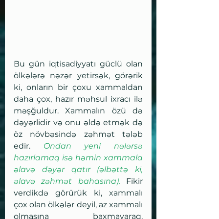
Bu gün iqtisadiyyatı güclü olan 
ölkələrə nəzər yetirsək, görərik 
ki, onların bir çoxu xammaldan 
daha çox, hazır məhsul ixracı ilə 
məşğuldur. Xammalın özü də 
dəyərlidir və onu əldə etmək də 
öz növbəsində zəhmət tələb 
edir. 
Ondan yeni nələrsə 
hazırlamaq isə həmin xammala 
əlavə dəyər qatır (əlbəttə ki, 
əlavə zəhmət bahasına).
 Fikir 
verdikdə görürük ki, xammalı 
çox olan ölkələr deyil, az xammalı 
olmasına baxmayaraq, 