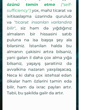
özünü təmin etmə
 ("self-
sufficiency")
 yox, məhz ticarət və 
ixitisaslaşma üzərində qurulub 
və 
"ticarət insanları varlandıra 
bilir"
, siz həm də yığdığınız 
almaların bir hissəsini satıb 
puluna nə isə başqa şey ala 
bilərsiniz. İstənilən halda bu 
almanın çəkisini artıra bilsəniz, 
yəni gələn il daha çox alma yığa 
bilsəniz, yaşayış şəraitiniz də 
əvvəlkinə nəzərən yaxşılaşacaq. 
Necə ki daha çox istehsal edən 
ölkələr həm özlərini təmin edə 
bilir, həm də ixrac payları artır. 
Təbii, bu şəkildə gəlir də artır. 