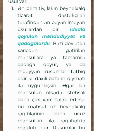
üsul var:
Ən primitiv, lakin beynəlxalq 
ticarət dəstəkçiləri 
tərəfindən ən bəyənilməyən 
üsullardan biri 
idxala 
qoyulan məhdudiyyət və 
qadağalardır
. Bəzi dövlətlər 
xaricdən gətirilən 
məhsullara ya tamamilə 
qadağa qoyur, ya da 
müəyyən rüsumlar tətbiq 
edir ki, daxili bazarın qiyməti 
ilə uyğunlaşsın. Əgər bir 
məhsulun ölkədə istehsalı 
daha çox xərc tələb edirsə, 
bu məhsul öz beynəlxalq 
rəqiblərinin daha ucuz 
məhsulları ilə rəqabətdə 
məğlub olur. Rüsumlar bu 