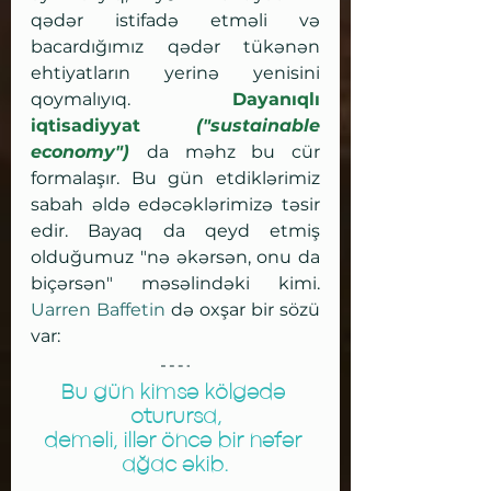
qədər istifadə etməli və 
bacardığımız qədər tükənən 
ehtiyatların yerinə yenisini 
qoymalıyıq. 
Dayanıqlı 
iqtisadiyyat 
("sustainable 
economy")
da məhz bu cür 
formalaşır. Bu gün etdiklərimiz 
sabah əldə edəcəklərimizə təsir 
edir. Bayaq da qeyd etmiş 
olduğumuz "nə əkərsən, onu da 
biçərsən" məsəlindəki kimi. 
Uarren Baffetin
 də oxşar bir sözü 
var:
Bu gün kimsə kölgədə 
oturursa,
deməli, illər öncə bir nəfər 
ağac əkib.