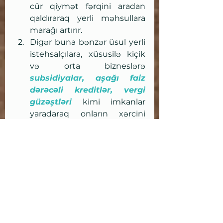
cür qiymət fərqini aradan 
qaldıraraq yerli məhsullara 
marağı artırır.
Digər buna bənzər üsul yerli 
istehsalçılara, xüsusilə kiçik 
və orta bizneslərə 
subsidiyalar, aşağı faiz 
dərəcəli kreditlər, vergi 
güzəştləri
 kimi imkanlar 
yaradaraq onların xərcini 
azaltmaqdır. Beləliklə, həmin 
şirkətlər daha aşağı xərc 
çəkdiklərinə görə məhsulu 
daha ucuz sata bilir, hətta 
onu xarici bazara çıxara 
bilirlər. Ancaq Dünya Ticarət 
Təşkilatı kimi qurumlar bu 
cür addımı da məqbul hesab 
etmirlər və bunun digər 